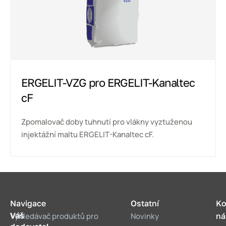
ERGELIT-VZG pro ERGELIT-Kanaltec
cF
Zpomalovač doby tuhnutí pro vlákny vyztuženou
injektážní maltu ERGELIT-Kanaltec cF.
Navigace
Ostatní
Ko
Váš
Vyhledávač produktů pro
Novinky
ná