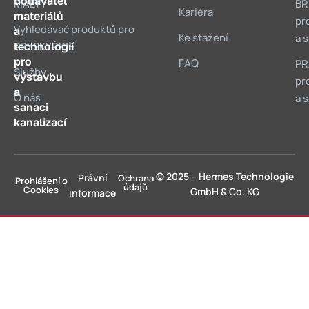
dodavatel
MALTY
BR
Kariéra
materiálů
pr
Vyhledávač produktů pro
a
Ke stažení
a 
technologií
PRYSKYŘICE
pro
FAQ
PR
Služby
výstavbu
pr
a
O nás
a 
sanaci
kanalizací
© 2025 – Hermes Technologie
Právní
Ochrana
Prohlášení o
údajů
Cookies
GmbH & Co. KG
informace