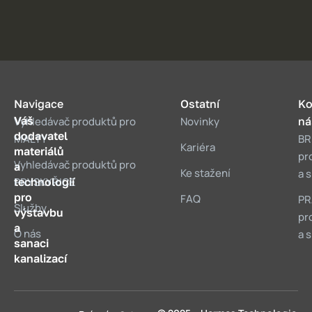
Navigace
Ostatní
Ko
Váš
Vyhledávač produktů pro
Novinky
ná
dodavatel
MALTY
BR
Kariéra
materiálů
pr
Vyhledávač produktů pro
a
Ke stažení
a 
technologií
PRYSKYŘICE
pro
FAQ
PR
Služby
výstavbu
pr
a
O nás
a 
sanaci
kanalizací