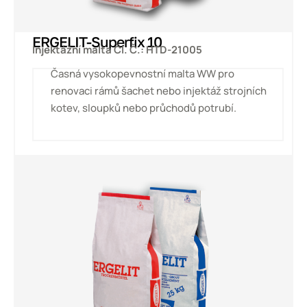
ERGELIT-Superfix 10
Injektážní malta Čl. Č.: HTD-21005
Časná vysokopevnostní malta WW pro
renovaci rámů šachet nebo injektáž strojních
kotev, sloupků nebo průchodů potrubí.