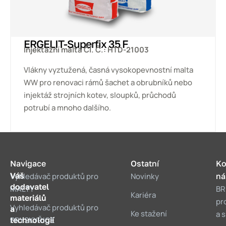
ERGELIT-Superfix 35 F
Injektážní malta Čl. Č.: HTD-21003
Vlákny vyztužená, časná vysokopevnostní malta
WW pro renovaci rámů šachet a obrubníků nebo
injektáž strojních kotev, sloupků, průchodů
potrubí a mnoho dalšího.
Navigace
Ostatní
Ko
Váš
Vyhledávač produktů pro
Novinky
ná
dodavatel
MALTY
BR
Kariéra
materiálů
pr
Vyhledávač produktů pro
a
Ke stažení
a 
technologií
PRYSKYŘICE