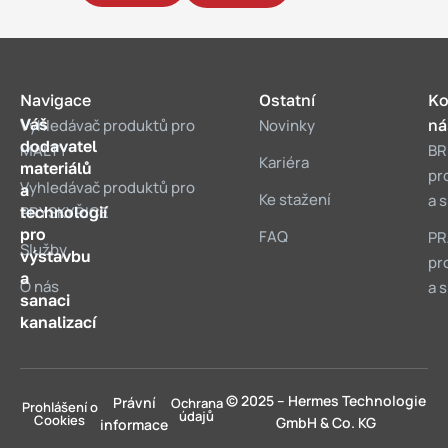
Navigace
Ostatní
Ko
Váš
Vyhledávač produktů pro
Novinky
ná
dodavatel
MALTY
BR
Kariéra
materiálů
pr
Vyhledávač produktů pro
a
Ke stažení
a 
technologií
PRYSKYŘICE
pro
FAQ
PR
Služby
výstavbu
pr
a
O nás
a 
sanaci
kanalizací
© 2025 – Hermes Technologie
Právní
Ochrana
Prohlášení o
údajů
Cookies
GmbH & Co. KG
informace