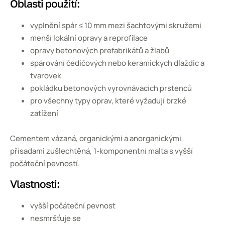
Oblasti použití:
vyplnění spár ≤ 10 mm mezi šachtovými skružemi
menší lokální opravy a reprofilace
opravy betonových prefabrikátů a žlabů
spárování čedičových nebo keramických dlaždic a
tvarovek
pokládku betonových vyrovnávacích prstenců
pro všechny typy oprav, které vyžadují brzké
zatížení
Cementem vázaná, organickými a anorganickými
přísadami zušlechtěná, 1-komponentní malta s vyšší
počáteční pevností.
Vlastnosti:
vyšší počáteční pevnost
nesmršťuje se