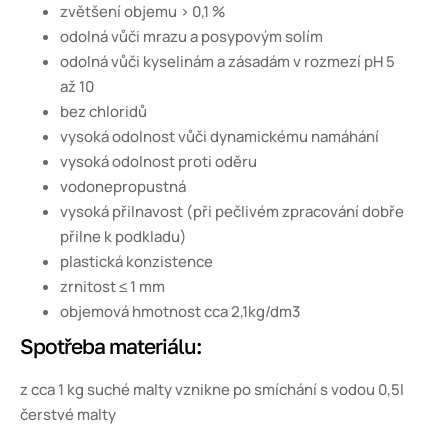
zvětšení objemu > 0,1 %
odolná vůči mrazu a posypovým solím
odolná vůči kyselinám a zásadám v rozmezí pH 5
až 10
bez chloridů
vysoká odolnost vůči dynamickému namáhání
vysoká odolnost proti oděru
vodonepropustná
vysoká přilnavost (při pečlivém zpracování dobře
přilne k podkladu)
plastická konzistence
zrnitost ≤ 1 mm
objemová hmotnost cca 2,1kg/dm3
Spotřeba materiálu:
z cca 1 kg suché malty vznikne po smíchání s vodou 0,5l
čerstvé malty