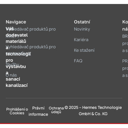
Navigace
Ostatní
Ko
Váš
Vyhledávač produktů pro
Novinky
ná
dodavatel
MALTY
BR
Kariéra
materiálů
pr
Vyhledávač produktů pro
a
Ke stažení
a 
technologií
PRYSKYŘICE
pro
FAQ
PR
Služby
výstavbu
pr
a
O nás
a 
sanaci
kanalizací
© 2025 – Hermes Technologie
Právní
Ochrana
Prohlášení o
údajů
Cookies
GmbH & Co. KG
informace